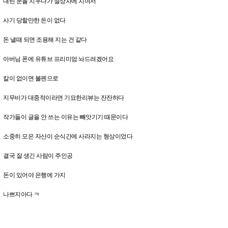
내린 눈을 치우다가 설상차에 치여서
사기 당할만한 돈이 없다
돈 낼때 되면 조용해 지는 건 같다
아버님 폰에 유튜브 프리미엄 놔드려겠어요
칼이 없이면 볼펜으로
지무비가 대중적이라면 기묘한리뷰는 잔잔하다
작가들이 글을 안 쓰는 이유는 빼앗기기 때문이다
소중히 모은 자산이 순식간에 사라지는 형상이었다
결국 잘 생긴 사람이 주인공
돈이 있어야 은행에 가지
나쁘지아다 ㅋ