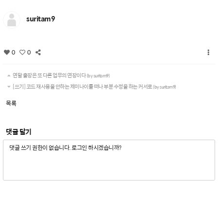
suritam9
0
0
연말 출장은 또 다른 업무의 연장이다
(by suritam9)
[쓰기] 코드 재사용을 안하는 제미나이를 떠나 부분 수정을 하는 커서로
(by suritam9)
목록
댓글 달기