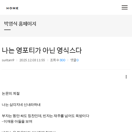
메뉴 건너뛰기
박영식 홈페이지
나는 영포티가 아닌 영식스다
suritam9
2025.12.03 11:55
조회 수
300
댓글
0
논문의 계절
나는 삼각지네 신내라하내
부자는 똥만 싸도 칭찬인데, 빈자는 재주를 넘어도 욕받이다
- 이재용 아들을 보며