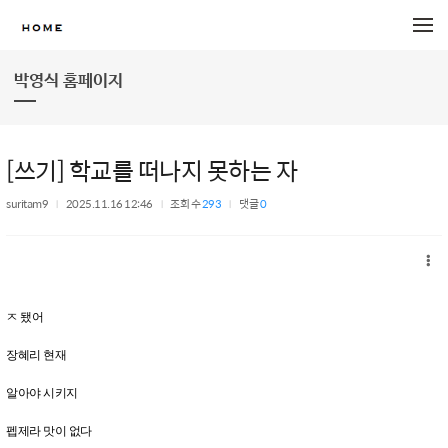
메뉴 건너뛰기
박영식 홈페이지
[쓰기] 학교를 떠나지 못하는 자
suritam9
2025.11.16 12:46
조회 수
293
댓글
0
ㅈ 됐어
장혜리 현재
알아야 시키지
펩제라 맛이 없다