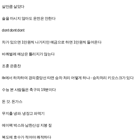
살만큼 살았다
술을 마시지 않아도 운전은 안한다
dont dont dont
차가 있으면 1만원씩 나가지만 예금으로 하면 1만원씩 들어온다
바쿼벌레 예상은 틀리지가 않는다
조훈 은종찬
itx에서 하차하여 경의중앙선 타면 승차 처리 어떻게 하냐 - 승차처리 키오스크가 있다
수능 본 사람들은 축구의 19분이다
돈 갓. 돈가스
무지출 냉파. 냉장고 파먹기
에이팩 박스와 남한산성 지붕 짚
복도에 호수가 적어야 쾌적하다