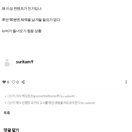
왜 이성 컨텐츠가 인기있나
후반 90분엔 체력을 남겨둘 필요가 없다
뉴비가 들너오기 힘듬 상황
suritam9
0
0
[쓰기] 지수 백오프(Exponential Backoff)
(by suritam9)
[쓰기] 행사 진행은 과거의 교사를 했던 경험을 떠오르게 한다
(by suritam9)
목록
댓글 달기