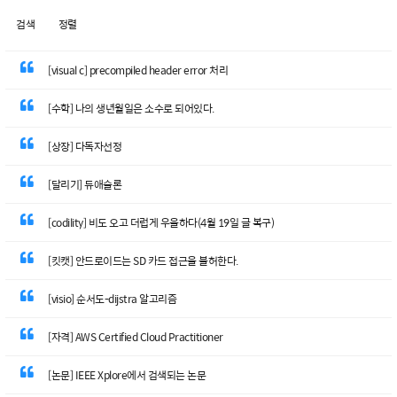
검색
정렬
[visual c] precompiled header error 처리
[수학] 나의 생년월일은 소수로 되어있다.
[상장] 다독자선정
[달리기] 듀애슬론
[codility] 비도 오고 더럽게 우울하다(4월 19일 글 복구)
[킷캣] 안드로이드는 SD 카드 접근을 불허한다.
[visio] 순서도-dijstra 알고리즘
[자격] AWS Certified Cloud Practitioner
[논문] IEEE Xplore에서 검색되는 논문