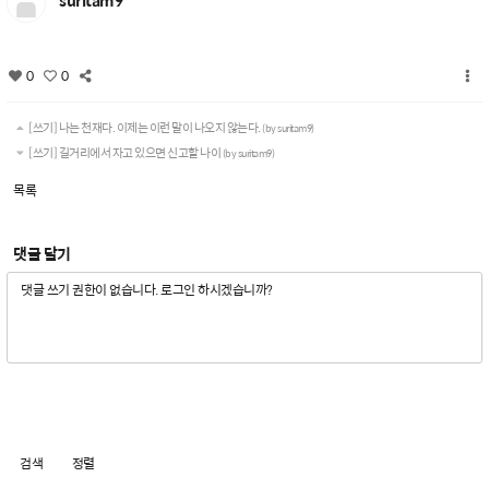
suritam9
0
0
[쓰기] 나는 천재다. 이제는 이런 말이 나오지 않는다.
(by suritam9)
[쓰기] 길거리에서 자고 있으면 신고할 나이
(by suritam9)
목록
댓글 달기
검색
정렬