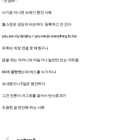
- 조정래 -
사기꿈 아니면 쓰레기 뿐인 사회
헬스장은 성당과 비슷하다. 등록하고 안 간다
you are my destiny = you mean everything to me
유튜브 계정 연결 못 해줬구나
밤을 깎는 어머니와 어딜가나 빌런만 있는 지하철
ktx에 몰빵했는데 버스를 누가 타냐
보내줬으니 5일은 평안하다
그건 언론이 어그로를 끌어서 반사효과가
조용한 걸 편안해 하는 사회