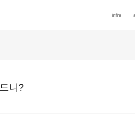
메뉴 건너뛰기
infra
힘드니?