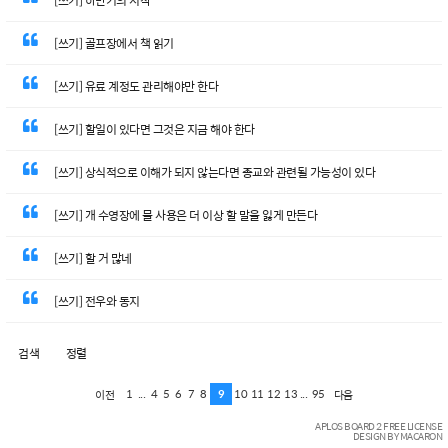
[쓰기] 하반기의 시작
[쓰기] 골프장에서 책 읽기
[쓰기] 유료 계정도 관리해야만 한다
[쓰기] 할일이 있다면 그것은 지금 해야 한다
[쓰기] 상식적으로 이해가 되지 않는다면 종교와 관련될 가능성이 있다
[쓰기] 개 수영장에 물 사용은 더 이상 할 말을 잃게 만든다
[쓰기] 할 거 많네
[쓰기] 전우와 동지
검색
정렬
1
...
4
5
6
7
8
9
10
11
12
13
...
95
이전
다음
APLOS BOARD 2 FREE LICENSE
DESIGN BY MACARON