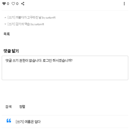
0
0
[쓰기] 까불다가 고꾸라진 날
(by suritam9)
[쓰기] 감기의 역습
(by suritam9)
목록
댓글 달기
검색
정렬
[쓰기] 여름은 덥다