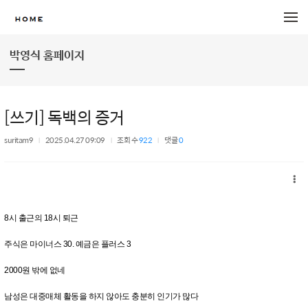
메뉴 건너뛰기
박영식 홈페이지
[쓰기] 독백의 증거
suritam9
2025.04.27 09:09
조회 수
922
댓글
0
8시 출근의 18시 퇴근
주식은 마이너스 30. 예금은 플러스 3
2000원 밖에 없네
남성은 대중매체 활동을 하지 않아도 충분히 인기가 많다