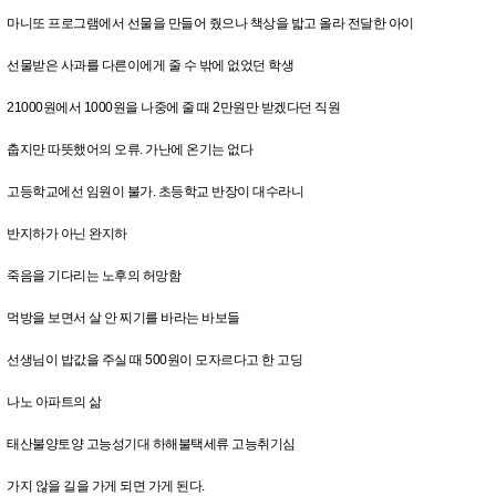
마니또 프로그램에서 선물을 만들어 줬으나 책상을 밟고 올라 전달한 아이
선물받은 사과를 다른이에게 줄 수 밖에 없었던 학생
21000원에서 1000원을 나중에 줄 때 2만원만 받겠다던 직원
춥지만 따뜻했어의 오류. 가난에 온기는 없다
고등학교에선 임원이 불가. 초등학교 반장이 대수라니
반지하가 아닌 완지하
죽음을 기다리는 노후의 허망함
먹방을 보면서 살 안 찌기를 바라는 바보들
선생님이 밥값을 주실 때 500원이 모자르다고 한 고딩
나노 아파트의 삶
태산불양토양 고능성기대 하해불택세류 고능취기심
가지 않을 길을 가게 되면 가게 된다.