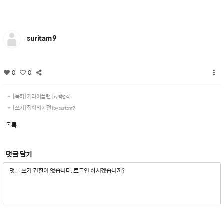
suritam9
0
0
[특허] 커리어플랜
(by 박영식)
[쓰기] 집회의 계절
(by suritam9)
목록
댓글 달기