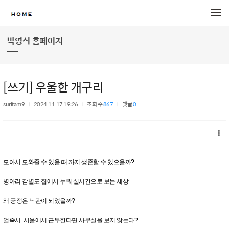
메뉴 건너뛰기
박영식 홈페이지
[쓰기] 우울한 개구리
suritam9
2024.11.17 19:26
조회 수
867
댓글
0
모아서 도와줄 수 있을 때 까지 생존할 수 있으을까?
병아리 감별도 집에서 누워 실시간으로 보는 세상
왜 긍정은 낙관이 되었을까?
얼죽서. 서울에서 근무한다면 사무실을 보지 않는다?