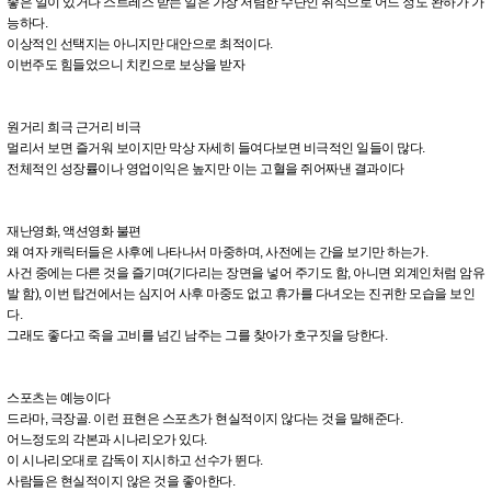
좋은 일이 있거나 스트레스 받는 일은 가장 저렴한 수단인 취식으로 어느 정도 완하가 가
능하다.
이상적인 선택지는 아니지만 대안으로 최적이다.
이번주도 힘들었으니 치킨으로 보상을 받자
원거리 희극 근거리 비극
멀리서 보면 즐거워 보이지만 막상 자세히 들여다보면 비극적인 일들이 많다.
전체적인 성장률이나 영업이익은 높지만 이는 고혈을 쥐어짜낸 결과이다
재난영화, 액션영화 불편
왜 여자 캐릭터들은 사후에 나타나서 마중하며, 사전에는 간을 보기만 하는가.
사건 중에는 다른 것을 즐기며(기다리는 장면을 넣어 주기도 함, 아니면 외계인처럼 암유
발 함), 이번 탑건에서는 심지어 사후 마중도 없고 휴가를 다녀오는 진귀한 모습을 보인
다.
그래도 좋다고 죽을 고비를 넘긴 남주는 그를 찾아가 호구짓을 당한다.
스포츠는 예능이다
드라마, 극장골. 이런 표현은 스포츠가 현실적이지 않다는 것을 말해준다.
어느정도의 각본과 시나리오가 있다.
이 시나리오대로 감독이 지시하고 선수가 뛴다.
사람들은 현실적이지 않은 것을 좋아한다.