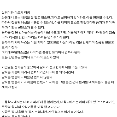
실의미와 다르게 더빙
화면에 나오는 내용을 잘 알고 있으면, 제대로 설명하지 않더라도 이를 판단할 수 있다.
따라서 잘못된 해설을 비판할 수 있는데, 이를 재미의 요소로 전달한다면 풍자가 되며 매
우 재미있는 콘텐츠가 될 수 있다.
풍자를 잘 못 받아들이는 이들이 나올 수도 있지만, 이를 방지하기 위해 '~과 관련이 없습
니다. 각색된 것입니다'라는 자막을 넣어주어야 한다.
유투부의 가짜 뉴스는 이런 자막이 없으므로 사실이 아닌 것을 믿게되며 잘못된 판단으
로 이어진다.
여기에 msg맛소금을 가미하면 훌륭한 드라마나 영화가 된다.
모든 컨텐츠는 영화나 드라마적 요소가 있다.
기념일을 챙기는게 중요하지 날짜가 중요한가에 대한 의문이 있다.
날짜는 기분에 따라서 변화시키면서 의미를 퇴색시킨다.
날짜는 변동이고 마음은 변하지 않는다.
날짜를 변동시키고 마음이 변했다느니 하는 그런 본인 편의 논리를 내새우는 이들은 배
제해야 한다.
고등학교에서는 대xx고 라며 '대'를 붙이는데, 대학교에서는 이미 '대'가 있으므로 과거 민
주주의 할 때의 수식어들을 아직 달고 다닌다.
지금은 잘 사용할 것 같지는 않지만, 개인적으로 입에 붙어 있다.
세뇌는 무서운 것이다.