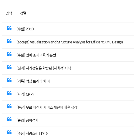
검색
정렬
[수필] 2010
[accept] Visualization and Structure Analysis for Efficient XML Design
[수필] 언어 조기교육의 혼란
[진리] 자기검열은 학습된 (사회적)지식
[기록] 악성 트래픽 처리
[자격] CPPF
[논단] 무료 메신저 서비스 제한에 대한 생각
[졸업] 공학석사
[수상] 자랑스런 IT인상