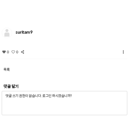
suritam9
0
0
목록
댓글 달기