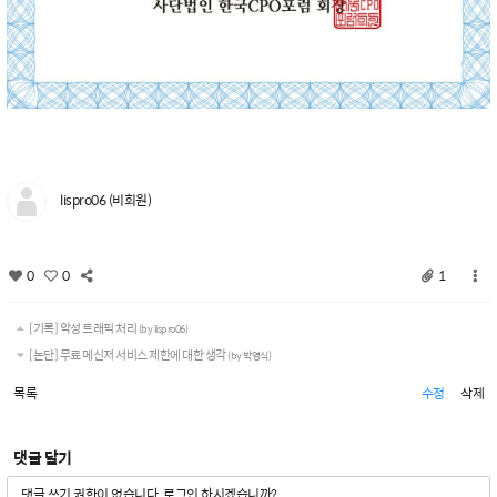
lispro06 (비회원)
0
0
1
[기록] 악성 트래픽 처리
(by lispro06)
[논단] 무료 메신저 서비스 제한에 대한 생각
(by 박영식)
목록
수정
삭제
댓글 달기