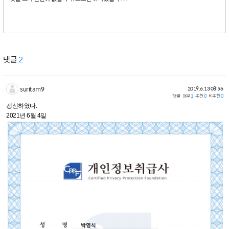
댓글
2
suritam9
2019.6.13 08:56
댓글
첨부
1
추천
0
비추천
0
갱신하였다.
2021년 6월 4일