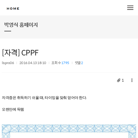
메뉴 건너뛰기
박영식 홈페이지
[자격] CPPF
lispro06
2016.04.13 18:10
조회 수
1795
댓글
2
1
자격증은 취득하기 쉬울 때, 타이밍을 맞춰 얻어야 한다.
오랜만에 득템