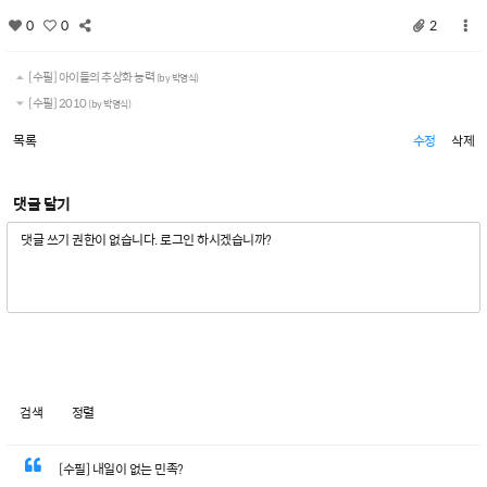
0
0
2
[수필] 아이들의 추상화 능력
(by 박영식)
[수필] 2010
(by 박영식)
목록
수정
삭제
댓글 달기
검색
정렬
[수필] 내일이 없는 민족?