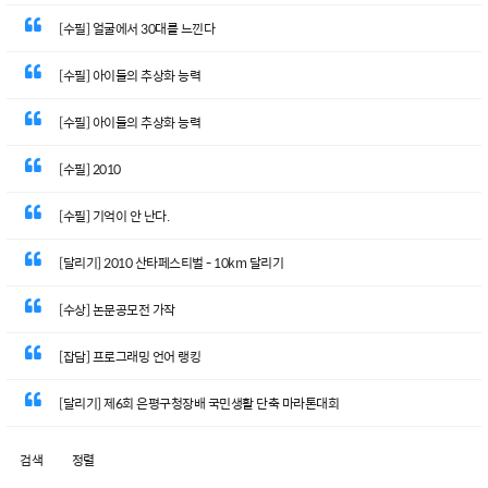
[수필] 얼굴에서 30대를 느낀다
[수필] 아이들의 추상화 능력
[수필] 아이들의 추상화 능력
[수필] 2010
[수필] 기억이 안 난다.
[달리기] 2010 산타페스티벌 - 10km 달리기
[수상] 논문공모전 가작
[잡담] 프로그래밍 언어 랭킹
[달리기] 제6회 은평구청장배 국민생활 단축 마라톤대회
검색
정렬