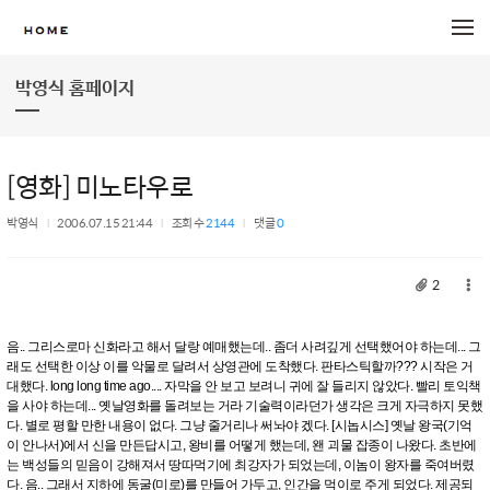
메뉴 건너뛰기
박영식 홈페이지
[영화] 미노타우로
박영식
2006.07.15 21:44
조회 수
2144
댓글
0
2
음.. 그리스로마 신화라고 해서 달랑 예매했는데.. 좀더 사려깊게 선택했어야 하는데... 그
래도 선택한 이상 이를 악물로 달려서 상영관에 도착했다. 판타스틱할까??? 시작은 거
대했다. long long time ago.... 자막을 안 보고 보려니 귀에 잘 들리지 않았다. 빨리 토익책
을 사야 하는데... 옛날영화를 돌려보는 거라 기술력이라던가 생각은 크게 자극하지 못했
다. 별로 평할 만한 내용이 없다. 그냥 줄거리나 써놔야 겠다. [시놉시스] 옛날 왕국(기억
이 안나서)에서 신을 만든답시고, 왕비를 어떻게 했는데, 왠 괴물 잡종이 나왔다. 초반에
는 백성들의 믿음이 강해져서 땅따먹기에 최강자가 되었는데, 이놈이 왕자를 죽여버렸
다. 음.. 그래서 지하에 동굴(미로)를 만들어 가두고, 인간을 먹이로 주게 되었다. 제공되