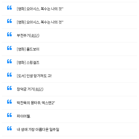
[영화] 오아시스, 복수는 나의 것"
[영화] 오아시스, 복수는 나의 것"
부천주기(走記)
[영화] 올드보이
[영화] 스윙걸즈
[도서] 인생 망가져도 고!
창덕궁 거기(去記)
박찬욱의 몽타주, 엑스맨2"
파이어월.
내 생애 가장 아름다운 일주일