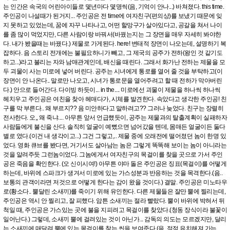
는 인간은 속국의 어린아이들로 몇년마다 몇명씩(음, 기억이 안나...) 바쳐졌다. this time.
주인공이 나설때가 된거지... 주인공은 전 time에 여자친구(편의상)를 보냈기 때문에 잊
지 못하고 있었는데, 꿈에 자꾸 나타나고, 어떤 할망구가 살아있다고, 공갈을 쳐서 나이
를 좀 많이 먹었지만, 다른 사람이랑 바꿔서(바꿨는지는 그 장면을 매우 자세히 봐야한
다. 내가 봤을때는 바꿨다.) 제물로 가게된다. here! 변태적 장면이 나오는데, 설명하기 복
잡하다. 음 스토리 전개에는 불필요하니가 빼고, 그 제국의 공주가 전하(왕인 것 같기도
하고...)라고 불리는 자와 남매관계인데, 배신을 때린다. 그래서 화가난 전하는 제물을 모
두 괴물이 사는 미로에 넣어 버린다. 공주는 시녀에게 통로를 열어 줄 것을 부탁하고(이
장면이 안 나온다.. 말로만 나오고, 시녀가 통로문을 열어주려고 할 때 전하가 막아버린
다.) 안으로 들어간다. 다이빙 하듯이... in the.... 미로에선 괴물이 제물을 하나씩 하나씩
헤치우고 주인공은 여친을 찾아 헤매다가, 시체를 발견한다. 속았다고 생각한 주인공! 친
구를 막 부른다.. 왜 부르지?? 음 미안하다고 말하려고?? 그러나 늦었다. 친구는 장렬히
전사한다. 오,, 왜 죽냐.... 아무튼 앞서 언급했듯이, 공주는 제물과의 탈출계획이 실패하자
사람들에게 불신을 산다. 솔직히 얼굴이 예뻤으면 넘어갔을 텐데, 몸매든 얼굴이든 둘다
별로 였다.(이건 내 생각이고...) 그건 그렇고,.. 제물 중에 오래전에 떨어졌던 놈이 한명 있
었다. 영화 큐브를 봤다면, 거기서도 살아남는 놈은 그렇게 똑똑해 보이는 놈이 아니라는
것을 알려주듯 그런놈이었다. 그놈에게서 여자친구의 목걸이를 찾을 곳으로 가서 주인
공은 죽음을 확인한다. (오 신이시여!) 아무튼 야마 돌은 주인공은 징표(목걸이)를 어떻게
하는데, 바위에 스파크가 생겨서 미로에 있는 가스성분과 반응하는 것을 목격한다.(음..
보통의 관객이라면 저것으로 어떻게 한다는 감이 왔을 것이다.) 결말. 주인공은 미노타우
로(황소다.. 뿔달린 소새끼)를 죽이기 위해 유인한다. 다른 제물들은 잘만 뿔에 찔리는데,
주인공은 역시 안 찔리고, 잘 피했다. 암튼 소새끼는 절라 빨랐다. 뿔이 바위에 박혀서 뒤
척일 때, 주인공은 가스있는 곳에 불을 지피려고 목걸이를 찾았다.(청동 장식이라 불꽃이
일어난다.) 그렇데, 소새끼 뿔에 걸려있는 것이 아닌가... 감독의 의도는 모르겠지만, 달리
는 소새끼에 매달려 뿔에 있는 목걸이를 찾는 씬을 보여준다.(음, 점점 유치해져 가는