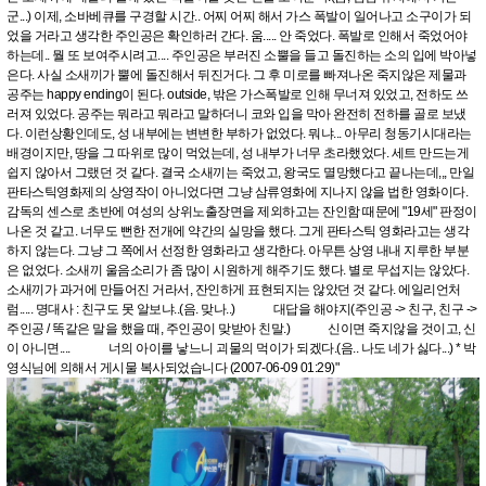
군...) 이제, 소바베큐를 구경할 시간.. 어찌 어찌 해서 가스 폭발이 일어나고 소구이가 되
었을 거라고 생각한 주인공은 확인하러 간다. 움..... 안 죽었다. 폭발로 인해서 죽었어야
하는데.. 뭘 또 보여주시려고.... 주인공은 부러진 소뿔을 들고 돌진하는 소의 입에 박아넣
은다. 사실 소새끼가 뿔에 돌진해서 뒤진거다. 그 후 미로를 빠져나온 죽지않은 제물과
공주는 happy ending이 된다. outside, 밖은 가스폭발로 인해 무너져 있었고, 전하도 쓰
러져 있었다. 공주는 뭐라고 뭐라고 말하더니 코와 입을 막아 완전히 전하를 골로 보냈
다. 이런상황인데도, 성 내부에는 변변한 부하가 없었다. 뭐냐... 아무리 청동기시대라는
배경이지만, 땅을 그 따위로 많이 먹었는데, 성 내부가 너무 초라했었다. 세트 만드는게
쉽지 않아서 그랬던 것 같다. 결국 소새끼는 죽었고, 왕국도 멸망했다고 끝나는데,,, 만일
판타스틱영화제의 상영작이 아니었다면 그냥 삼류영화에 지나지 않을 법한 영화이다.
감독의 센스로 초반에 여성의 상위노출장면을 제외하고는 잔인함 때문에 "19세" 판정이
나온 것 같고. 너무도 뻔한 전개에 약간의 실망을 했다. 그게 판타스틱 영화라고는 생각
하지 않는다. 그냥 그 쪽에서 선정한 영화라고 생각한다. 아무튼 상영 내내 지루한 부분
은 없었다. 소새끼 울음소리가 좀 많이 시원하게 해주기도 했다. 별로 무섭지는 않았다.
소새끼가 과거에 만들어진 거라서, 잔인하게 표현되지는 않았던 것 같다. 에일리언처
럼..... 명대사 : 친구도 못 알보냐..(음. 맞나..) 대답을 해야지(주인공 -> 친구, 친구 ->
주인공 / 똑같은 말을 했을 때, 주인공이 맞받아 친말.) 신이면 죽지않을 것이고, 신
이 아니면.... 너의 아이를 낳느니 괴물의 먹이가 되겠다.(음.. 나도 네가 싫다...) * 박
영식님에 의해서 게시물 복사되었습니다 (2007-06-09 01:29)"