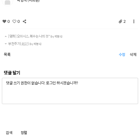
박영식 (비회원)
0
0
2
[영화] 오아시스, 복수는 나의 것"
(by 박영식)
부천주기(走記)
(by 박영식)
목록
수정
삭제
댓글 달기
검색
정렬