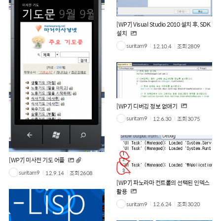
[WP7] Visual Studio 2010 설치 후, SDK
설치
suritam9
12.10.4
조회
2809
[WP7] 디버깅 정보 없애기
suritam9
12.6.30
조회
3075
[WP7] 미사전 기도 어플
suritam9
12.9.14
조회
2608
[WP7] 파노라마 컨트롤의 선택된 인덱스
활용
suritam9
12.6.24
조회
3020