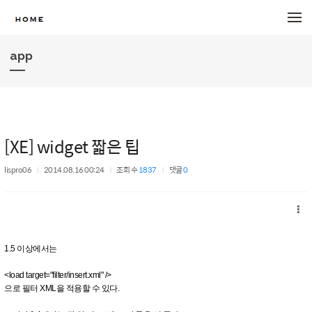
메뉴 건너뛰기
app
[XE] widget 짧은 팁
lispro06
2014.08.16 00:24
조회 수
1837
댓글
0
1.5 이상에서는
<load target="
filter/insert.xml
" />
으로 필터 XML을 적용할 수 있다.