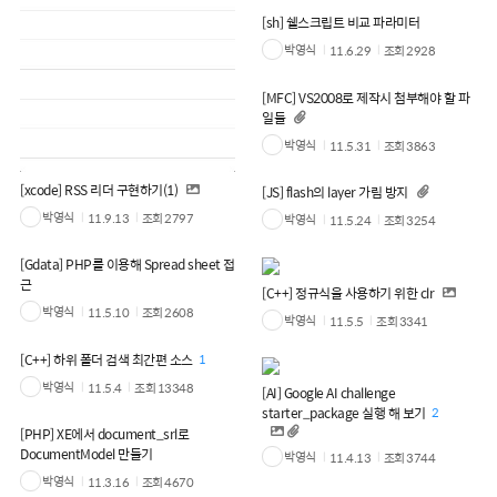
[sh] 쉘스크립트 비교 파라미터
박영식
11.6.29
조회
2928
[MFC] VS2008로 제작시 첨부해야 할 파
일들
박영식
11.5.31
조회
3863
[xcode] RSS 리더 구현하기(1)
[JS] flash의 layer 가림 방지
박영식
11.9.13
조회
2797
박영식
11.5.24
조회
3254
[Gdata] PHP를 이용해 Spread sheet 접
근
[C++] 정규식을 사용하기 위한 clr
박영식
11.5.10
조회
2608
박영식
11.5.5
조회
3341
[C++] 하위 폴더 검색 최간편 소스
1
박영식
11.5.4
조회
13348
[AI] Google AI challenge
starter_package 실행 해 보기
2
[PHP] XE에서 document_srl로
DocumentModel 만들기
박영식
11.4.13
조회
3744
박영식
11.3.16
조회
4670