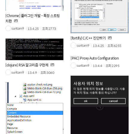
[Chrome] 플러그인 개발 - 특정 스트링
치환
suritam9
13.4.25
조회
2773
[fortify] C/C++ 진단하기
suritam9
13.4.25
조회
6255
[PAC] Proxy Auto Configuration
[clojure] RSA 알고리즘 구현체
suritam9
13.4.4
조회
2295
suritam9
13.4.9
조회
3060