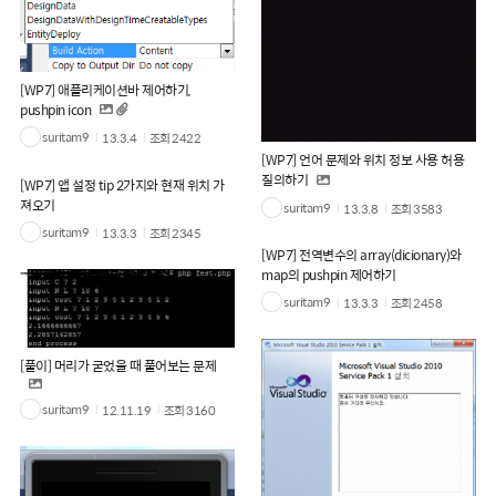
[WP7] 애플리케이션바 제어하기,
pushpin icon
suritam9
13.3.4
조회
2422
[WP7] 언어 문제와 위치 정보 사용 허용
질의하기
[WP7] 앱 설정 tip 2가지와 현재 위치 가
져오기
suritam9
13.3.8
조회
3583
suritam9
13.3.3
조회
2345
[WP7] 전역변수의 array(dicionary)와
map의 pushpin 제어하기
suritam9
13.3.3
조회
2458
[풀이] 머리가 굳었을 때 풀어보는 문제
suritam9
12.11.19
조회
3160