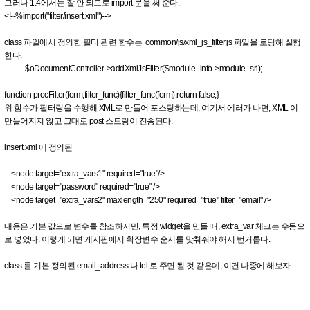
그러나 1.4에서는 잘 안 되므로 import 문을 써 준다.
<!--%import("filter/insert.xml")-->
class 파일에서 정의한 필터 관련 함수는 common/js/xml_js_filter.js 파일을 로딩해 실행
한다.
$oDocumentController->addXmlJsFilter($module_info->module_srl);
function procFilter(form,filter_func){filter_func(form);return false;}
위 함수가 필터링을 수행해 XML로 만들어 포스팅하는데, 여기서 에러가 나면, XML 이
만들어지지 않고 그대로 post 스트링이 전송된다.
insert.xml 에 정의된
<node target="extra_vars1" required="true"/>
<node target="password" required="true" />
<node target="extra_vars2" maxlength="250" required="true" filter="email" />
내용은 기본 값으로 변수를 참조하지만, 특정 widget을 만들 때, extra_var 체크는 수동으
로 넣었다. 이렇게 되면 게시판에서 확장변수 순서를 맞춰줘야 해서 번거롭다.
class 를 기본 정의된 email_address 나 tel 로 주면 될 것 같은데, 이건 나중에 해보자.