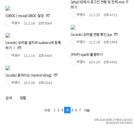
[php] XE에서 로그인 연동 및 전체 row 구
하기
박영식
11.2.25
조회
4712
[OBDC] mssql OBDC 설정
박영식
11.2.18
조회
3069
[oracle] 오라클 연동 확인 jsp
박영식
11.2.18
조회
2994
[oracle] 오라클 설치와 sudoers에 등록
하기
3
[PHP] xpath 활용하기
박영식
11.2.16
조회
4465
박영식
10.9.29
조회
4932
[xcode] 움직이는 marker(drag)
박영식
10.9.28
조회
5543
검색
정렬
1
2
3
4
5
6
7
이전
다음
APLOS BOARD 2 FREE LICENSE
DESIGN BY MACARON