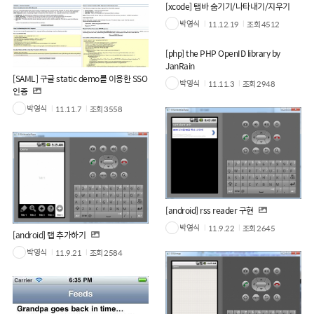
[xcode] 탭바 숨기기/나타내기/지우기
박영식
11.12.19
조회
4512
[php] the PHP OpenID library by
JanRain
[SAML] 구글 static demo를 이용한 SSO
박영식
11.11.3
조회
2948
인증
박영식
11.11.7
조회
3558
[android] rss reader 구현
박영식
11.9.22
조회
2645
[android] 탭 추가하기
박영식
11.9.21
조회
2584