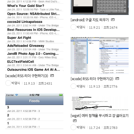
[android] 구글 지도 띄우기
박영식
11.9.21
조회
2674
[xcode] RSS 리더 구현하기(3)
[xcode] RSS 리더 구현하기(2)
박영식
11.9.13
조회
2431
박영식
11.9.13
조회
2776
[wget] 여러 정책을 무시하고 걍 긇어오기
박영식
11.7.24
조회
2783