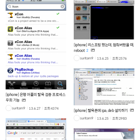
[iphone] 리스프링 했는데, 멈춰버렸을 때,
reboot
2
suritam9
13.6.25
조회
2576
[iphone] 은행 어플의 탈옥 검증 프로세스
우회 기능
suritam9
13.6.27
조회
4374
[iphone] 탈옥폰에 ipa, deb 설치하기
suritam9
13.6.25
조회
2983