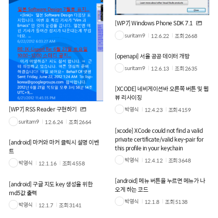
[WP7] Windows Phone SDK 7.1
suritam9
12.6.22
조회
2668
[openapi] 서울 공공 데이터 개방
suritam9
12.6.13
조회
2635
[XCODE] 네비게이션바 오른쪽 버튼 및 웹
뷰 리사이징
[WP7] RSS Reader 구현하기
박영식
12.4.23
조회
4159
suritam9
12.6.24
조회
2664
[xcode] XCode could not find a valid
private certificate/valid key-pair for
[android] 마커와 마커 클릭시 설명 이벤
this profile in your keychain
트
박영식
12.4.12
조회
3648
박영식
12.1.16
조회
4558
[android] 메뉴 버튼을 누르면 메뉴가 나
[android] 구글 지도 key 생성을 위한
오게 하는 코드
md5값 출력
박영식
12.1.8
조회
5138
박영식
12.1.7
조회
3141