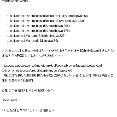
res/drawable-xxhdpi
at brut.androlib.Androlib.buildResourcesFull(Androlib.java:358)
at brut.androlib.Androlib.buildResources(Androlib.java:283)
at brut.androlib.Androlib.build(Androlib.java:206)
at brut.androlib.Androlib.build(Androlib.java:176)
at brut.apktool.Main.cmdBuild(Main.java:228)
at brut.apktool.Main.main(Main.java:79)
이건 경로 표시 오류로, 이미 패치가 되어 있지만 구버전에서 ICS(아이스크림 샌드위치)
에 설치한 APK를 컴파일하다 보면 에러가 난다.
https://code.google.com/p/android-apktool/source/browse/brut.apktool/apktool-
lib/src/main/resources/prebuilt/aapt/windows/aapt.exe?
r=6fdf7b37e16fb7c487398187d4e792e5294c44cc 서 받을 수 있는데, 전체 ZIP을 받고,
해당 경로에서 대체했다.
별도 첨부를 했으니, 시험해 보길 바란다.
Good Luck!
2시간 동안 검색해서 소기의 성과를 얻다!