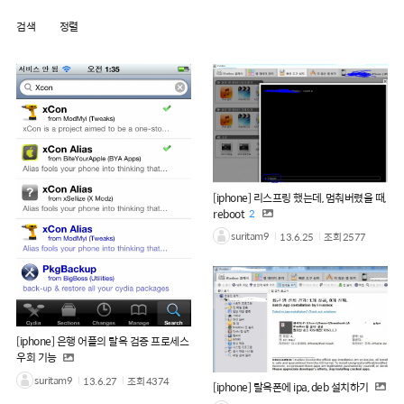
검색
정렬
[iphone] 리스프링 했는데, 멈춰버렸을 때,
reboot
2
suritam9
13.6.25
조회
2577
[iphone] 은행 어플의 탈옥 검증 프로세스
우회 기능
suritam9
13.6.27
조회
4374
[iphone] 탈옥폰에 ipa, deb 설치하기