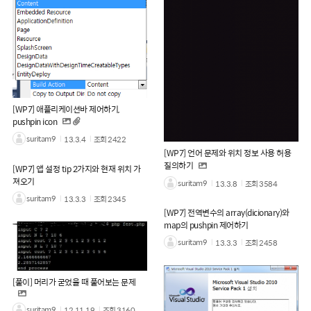
[WP7] 애플리케이션바 제어하기,
pushpin icon
suritam9
13.3.4
조회
2422
[WP7] 언어 문제와 위치 정보 사용 허용
질의하기
[WP7] 앱 설정 tip 2가지와 현재 위치 가
져오기
suritam9
13.3.8
조회
3584
suritam9
13.3.3
조회
2345
[WP7] 전역변수의 array(dicionary)와
map의 pushpin 제어하기
suritam9
13.3.3
조회
2458
[풀이] 머리가 굳었을 때 풀어보는 문제
suritam9
12.11.19
조회
3160