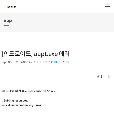
메뉴 건너뛰기
app
[안드로이드] aapt.exe 에러
lispro06
2014.05.14 23:31
조회 수
4124
댓글
0
1
apktool 에 의한 컴파일시 에러가 날 수 있다.
I: Building resources...
invalid resource directory name: