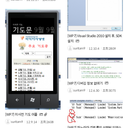
[WP7] Visual Studio 2010 설치 후, SDK
설치
suritam9
12.10.4
조회
2809
[WP7] 디버깅 정보 없애기
suritam9
12.6.30
조회
3075
[WP7] 미사전 기도 어플
suritam9
12.9.14
조회
2608
[WP7] 파노라마 컨트롤의 선택된 인덱스