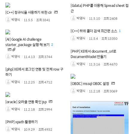
[Gdata] PHP를 이용해 Spread sheet 접
근
[C++] 정규식을 사용하기 위한 clr
박영식
11.5.10
조회
2608
박영식
11.5.5
조회
3341
[C++] 하위 폴더 검색 최간편 소스
1
박영식
11.5.4
조회
13350
[AI] Google AI challenge
starter_package 실행 해 보기
2
[PHP] XE에서 document_srl로
박영식
DocumentModel 만들기
11.4.13
조회
3744
박영식
11.3.16
조회
4670
[php] XE에서 로그인 연동 및 전체 row 구
하기
박영식
11.2.25
조회
4712
[OBDC] mssql OBDC 설정
박영식
11.2.18
조회
3069
[oracle] 오라클 연동 확인 jsp
박영식
11.2.18
조회
2994
[PHP] xpath 활용하기
박영식
10.9.29
조회
4932