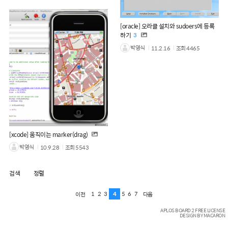
[oracle] 오라클 설치와 sudoers에 등록
하기
3
박영식
11.2.16
조회
4465
[xcode] 움직이는 marker(drag)
박영식
10.9.28
조회
5543
검색
정렬
1
2
3
4
5
6
7
이전
다음
APLOS BOARD 2 FREE LICENSE
DESIGN BY MACARON