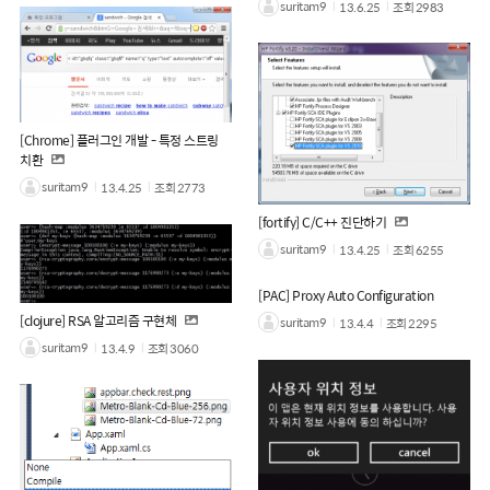
suritam9
13.6.25
조회
2983
[Chrome] 플러그인 개발 - 특정 스트링
치환
suritam9
13.4.25
조회
2773
[fortify] C/C++ 진단하기
suritam9
13.4.25
조회
6255
[PAC] Proxy Auto Configuration
[clojure] RSA 알고리즘 구현체
suritam9
13.4.4
조회
2295
suritam9
13.4.9
조회
3060