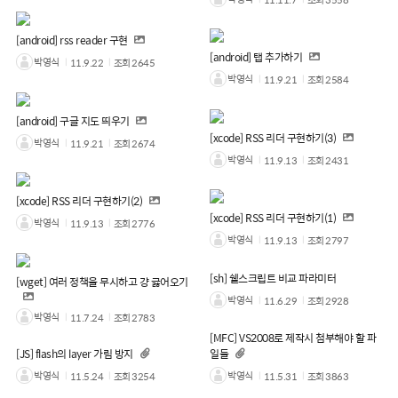
[android] rss reader 구현
[android] 탭 추가하기
박영식
11.9.22
조회
2645
박영식
11.9.21
조회
2584
[android] 구글 지도 띄우기
[xcode] RSS 리더 구현하기(3)
박영식
11.9.21
조회
2674
박영식
11.9.13
조회
2431
[xcode] RSS 리더 구현하기(2)
[xcode] RSS 리더 구현하기(1)
박영식
11.9.13
조회
2776
박영식
11.9.13
조회
2797
[sh] 쉘스크립트 비교 파라미터
[wget] 여러 정책을 무시하고 걍 긇어오기
박영식
11.6.29
조회
2928
박영식
11.7.24
조회
2783
[MFC] VS2008로 제작시 첨부해야 할 파
[JS] flash의 layer 가림 방지
일들
박영식
박영식
11.5.24
조회
3254
11.5.31
조회
3863