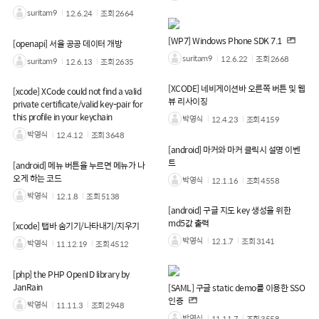
suritam9
12.6.24
조회
2664
[WP7] Windows Phone SDK 7.1
[openapi] 서울 공공 데이터 개방
suritam9
12.6.22
조회
2668
suritam9
12.6.13
조회
2635
[XCODE] 네비게이션바 오른쪽 버튼 및 웹
[xcode] XCode could not find a valid
뷰 리사이징
private certificate/valid key-pair for
this profile in your keychain
박영식
12.4.23
조회
4159
박영식
12.4.12
조회
3648
[android] 마커와 마커 클릭시 설명 이벤
트
[android] 메뉴 버튼을 누르면 메뉴가 나
오게 하는 코드
박영식
12.1.16
조회
4558
박영식
12.1.8
조회
5138
[android] 구글 지도 key 생성을 위한
md5값 출력
[xcode] 탭바 숨기기/나타내기/지우기
박영식
12.1.7
조회
3141
박영식
11.12.19
조회
4512
[php] the PHP OpenID library by
JanRain
[SAML] 구글 static demo를 이용한 SSO
인증
박영식
11.11.3
조회
2948
박영식
11.11.7
조회
3558