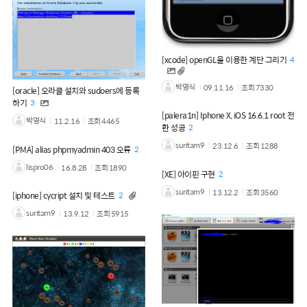
[xcode] openGL을 이용한 계단 그리기
4
박영식
09.11.16
조회
7330
[oracle] 오라클 설치와 sudoers에 등록
하기
3
[palera1n] Iphone X, iOS 16.6.1 root 전
박영식
11.2.16
조회
4465
환 성공
2
suritam9
23.12.6
조회
1288
[PMA] alias phpmyadmin 403 오류
2
lispro06
16.8.28
조회
1890
[XE] 아이핀 구현
2
suritam9
13.12.2
조회
3560
[iphone] cycript 설치 및 테스트
2
suritam9
13.9.12
조회
5915