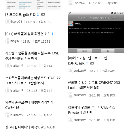
lispro06
13.12.10
조회
3081
[안드로이드] gdb 연결
1
lispro06
14.2.8
조회
4152
[C++] 하위 폴더 검색 최간편 소스
1
박영식
11.5.4
조회
13351
시스템의 숨통을 조이는 자원 누수: CWE-
[apk] 스미싱 - 안드로이드 앱
404 부적절한 자원 해제
DANAL.apk
1
suritam9
26.1.18
조회
114
suritam9
13.7.7
조회
4939
브라우저를 지배하는 악성 코드: CWE-79
신뢰할 수 없는 이름표: CWE-247 DNS
크로스사이트 스크립팅(XSS)
Lookup 의존 보안 결정
suritam9
26.1.18
조회
142
suritam9
26.1.18
조회
103
외부의 손길로부터 내부를 격리하라:
캡슐화의 구멍을 막아라: CWE-495
CWE-496
Private 배열 반환
suritam9
26.1.18
조회
136
suritam9
26.1.18
조회
118
섞여버린 데이터의 비극: CWE-488 &