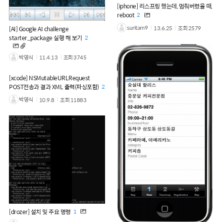
[iphone] 리스프링 했는데, 멈춰버렸을 때,
reboot
2
suritam9
13.6.25
조회
2579
[AI] Google AI challenge
starter_package 실행 해 보기
2
박영식
11.4.13
조회
3745
[xcode] NSMutableURLRequest
POST전송과 결과 XML 출력(파싱포함)
2
박영식
10.9.8
조회
11883
[drozer] 설치 및 주요 명령
1