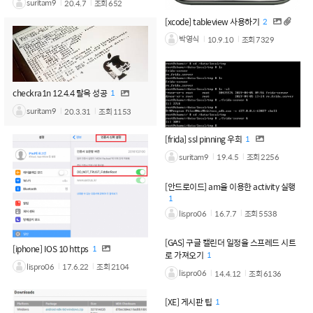
suritam9
20.4.7
조회
652
[xcode] tableview 사용하기
2
박영식
10.9.10
조회
7329
checkra1n 12.4.4 탈옥 성공
1
suritam9
20.3.31
조회
1153
[frida] ssl pinning 우회
1
suritam9
19.4.5
조회
2256
[안드로이드] am을 이용한 activity 실행
1
lispro06
16.7.7
조회
5538
[GAS] 구글 캘린더 일정을 스프레드 시트
[iphone] IOS 10 https
1
로 가져오기
1
lispro06
17.6.22
조회
2104
lispro06
14.4.12
조회
6136
[XE] 게시판 팁
1