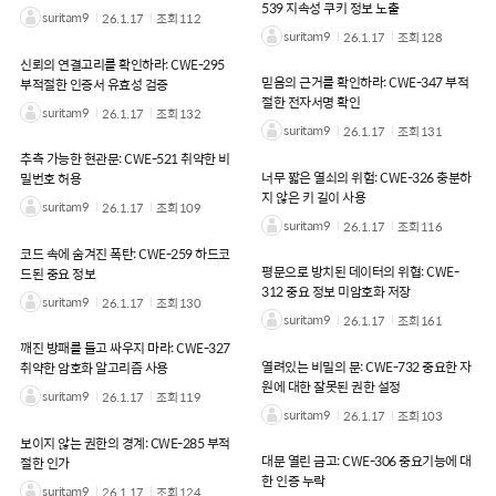
539 지속성 쿠키 정보 노출
suritam9
26.1.17
조회
112
suritam9
26.1.17
조회
128
신뢰의 연결고리를 확인하라: CWE-295
믿음의 근거를 확인하라: CWE-347 부적
부적절한 인증서 유효성 검증
절한 전자서명 확인
suritam9
26.1.17
조회
132
suritam9
26.1.17
조회
131
추측 가능한 현관문: CWE-521 취약한 비
너무 짧은 열쇠의 위험: CWE-326 충분하
밀번호 허용
지 않은 키 길이 사용
suritam9
26.1.17
조회
109
suritam9
26.1.17
조회
116
코드 속에 숨겨진 폭탄: CWE-259 하드코
평문으로 방치된 데이터의 위협: CWE-
드된 중요 정보
312 중요 정보 미암호화 저장
suritam9
26.1.17
조회
130
suritam9
26.1.17
조회
161
깨진 방패를 들고 싸우지 마라: CWE-327
열려있는 비밀의 문: CWE-732 중요한 자
취약한 암호화 알고리즘 사용
원에 대한 잘못된 권한 설정
suritam9
26.1.17
조회
119
suritam9
26.1.17
조회
103
보이지 않는 권한의 경계: CWE-285 부적
대문 열린 금고: CWE-306 중요기능에 대
절한 인가
한 인증 누락
suritam9
26.1.17
조회
124