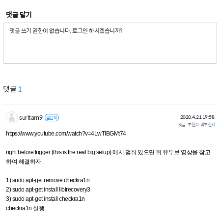
댓글 달기
댓글
1
suritam9
2020.4.21 19:58
글쓴이
댓글
추천
0
비추천
0
https://www.youtube.com/watch?v=4LwTIBGMt74
right before trigger (this is the real big setup) 에서 멈춰 있으면 위 유투브 영상을 참고
하여 해결하자.
1) sudo apt-get remove checkra1n
2) sudo apt-get install libirecovery3
3) sudo apt-get install checkra1n
checkra1n 실행