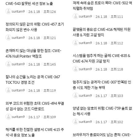
객체 속에 숨은 트로이 목마: CWE-502 역
CWE-543 잘못된 세션 정보 노출
직렬화 취약점
suritam9
26.1.18
조회
126
suritam9
26.1.18
조회
111
정의되지 않은 값의 위험: CWE-457 초기
끝맺음의 중요성: CWE-416 해제된 자원
화되지 않은 변수 사용
사용 & 자원 고갈 방지
suritam9
26.1.18
조회
121
suritam9
26.1.18
조회
112
존재하지 않는 대상을 향한 참조: CWE-
시스템을 멈추게 하는 굴레: CWE-835 &
476 Null Pointer 역참조
CWE-674 자원 고갈 방지
suritam9
26.1.18
조회
145
suritam9
26.1.18
조회
118
찰나의 순간을 노리는 공격: CWE-367
멈추지 않는 공격자: CWE-307 반복된 인
TOCTOU 경쟁 조건
증 시도 제한 기능 부재
suritam9
26.1.18
조회
119
suritam9
26.1.17
조회
103
외부 코드의 위험한 초대: CWE-494 무결
양념 없는 암호의 위험: CWE-759 솔트 없
성 검사 없는 코드 다운로드
는 해시 사용
suritam9
26.1.17
조회
109
suritam9
26.1.17
조회
102
해커를 위한 친절한 설명서: CWE-615 주
브라우저가 종료되어도 남는 흔적: CWE-
석 내 중요 정보 노출