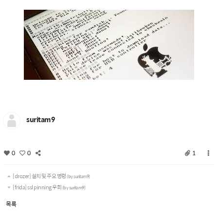
suritam9
0
0
1
[drozer] 설치 및 주요 명령
(by suritam9)
[frida] ssl pinning 우회
(by suritam9)
목록