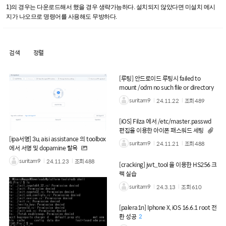
1)의 경우는 다운로드해서 했을 경우 생략가능하다. 설치되지 않았다면 미설치 메시
지가 나오므로 명령어를 사용해도 무방하다.
검색
정렬
[루팅] 안드로이드 루팅시 failed to
mount /odm no such file or directory
suritam9
24.11.22
조회
489
[iOS] Filza 에서 /etc/master.passwd
편집을 이용한 아이폰 패스워드 세팅
[ipa서명] 3u, aisi assistance 의 toolbox
suritam9
24.11.21
조회
488
에서 서명 및 dopamine 탈옥
suritam9
24.11.23
조회
488
[cracking] jwt_tool 을 이용한 HS256 크
랙 실습
suritam9
24.3.13
조회
610
[palera1n] Iphone X, iOS 16.6.1 root 전
환 성공
2