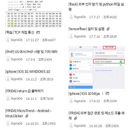
[flask] 외부 인자 받기 및 python 파일 실
행
lispro06
17.7.17
조회
4502
[tensorflow] 설치 및 실행
[학습] TCP 직접 통신
lispro06
17.7.16
조회
1829
lispro06
17.11.27
조회
6637
[PHP] IIS 에서 PHP 사용 및 기타 에러
lispro06
17.3.4
조회
2434
[iphone] IOS 10, WINDOWS 10
lispro06
16.11.2
조회
1815
[FRIDA] return 값 출력하기
[iphone] IOS 10 https
1
lispro06
16.11.1
조회
7605
lispro06
17.6.22
조회
2100
[FRIDA] MicroTrend – Android –
[FRIDA] 외부 접근 경로 및 메소드 추출 예
VirusClicker
제
lispro06
16.10.31
조회
1950
lispro06
16.10.28
조회
2306