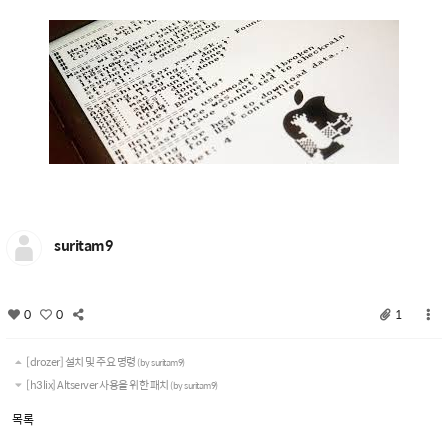
suritam9
0
0
1
[drozer] 설치 및 주요 명령
(by suritam9)
[h3lix] Altserver 사용을 위한 패치
(by suritam9)
목록