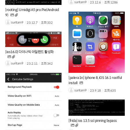
suritam9
23.12.6
조회
1286
[rooting] Umidigi A5 pro Pie(Android
9)
suritam9
23.12.7
조회
332
[ios16.0] 다이나믹 아일랜드 활성화
suritam9
23.2.11
조회
342
[palera1n] Iphone 8, iOS 16.1 rootful
install
suritam9
23.9.18
조회
635
[frida] ios 13.5 ssl pinning bypass