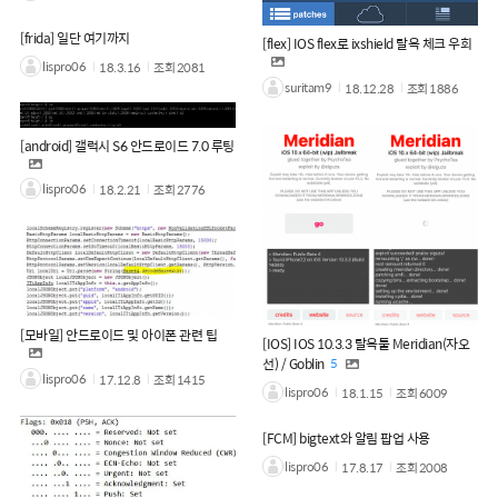
[frida] 일단 여기까지
[flex] IOS flex로 ixshield 탈옥 체크 우회
lispro06
18.3.16
조회
2081
suritam9
18.12.28
조회
1886
[android] 갤럭시 S6 안드로이드 7.0 루팅
lispro06
18.2.21
조회
2776
[모바일] 안드로이드 및 아이폰 관련 팁
[IOS] IOS 10.3.3 탈옥툴 Meridian(자오
선) / Goblin
5
lispro06
17.12.8
조회
1415
lispro06
18.1.15
조회
6009
[FCM] bigtext와 알림 팝업 사용
lispro06
17.8.17
조회
2008