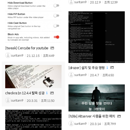
suritam9
20.12.9
조회
1239
[tweak] Cercube for youtube
suritam9
21.12.15
조회
449
[drozer] 설치 및 주요 명령
1
suritam9
20.4.7
조회
650
checkra1n 12.4.4 탈옥 성공
1
suritam9
20.3.31
조회
1150
[h3lix] Altserver 사용을 위한 패치
suritam9
20.3.14
조회
799