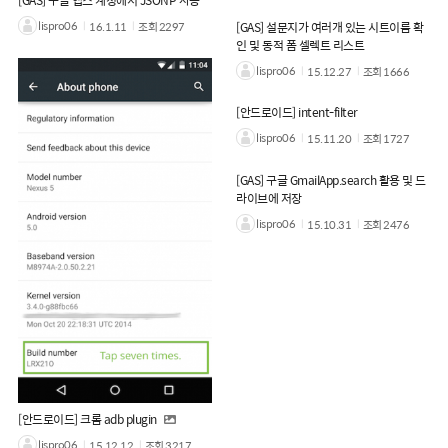
[GAS] 구글 앱스 계정에서 JSONP 사용
lispro06
16.1.11
조회
2297
[GAS] 설문지가 여러개 있는 시트이름 확
인 및 동적 폼 셀렉트 리스트
lispro06
15.12.27
조회
1666
[안드로이드] intent-filter
lispro06
15.11.20
조회
1727
[GAS] 구글 GmailApp.search 활용 및 드
라이브에 저장
lispro06
15.10.31
조회
2476
[안드로이드] 크롬 adb plugin
lispro06
15.12.12
조회
3217