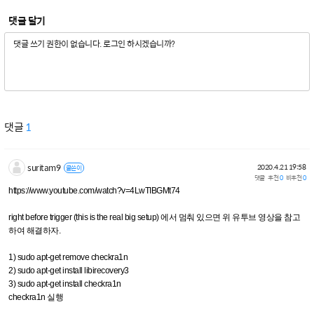
댓글 달기
댓글
1
suritam9
2020.4.21 19:58
글쓴이
댓글
추천
0
비추천
0
https://www.youtube.com/watch?v=4LwTIBGMt74
right before trigger (this is the real big setup) 에서 멈춰 있으면 위 유투브 영상을 참고
하여 해결하자.
1) sudo apt-get remove checkra1n
2) sudo apt-get install libirecovery3
3) sudo apt-get install checkra1n
checkra1n 실행