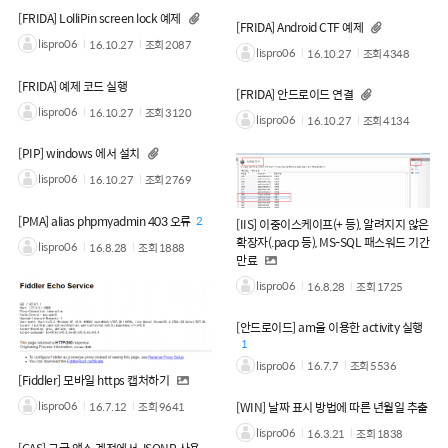
[FRIDA] LolliPin screen lock 예제
[FRIDA] Android CTF 예제
lispro06
16.10.27
조회
2087
lispro06
16.10.27
조회
4348
[FRIDA] 예제 코드 실행
[FRIDA] 안드로이드 연결
lispro06
16.10.27
조회
3120
lispro06
16.10.27
조회
4134
[PIP] windows 에서 설치
lispro06
16.10.27
조회
2769
[PMA] alias phpmyadmin 403 오류
2
[IIS] 이중이스케이프(+ 등), 알려지지 않은
확장자(.pacp 등), MS-SQL 패스워드 기간
lispro06
16.8.28
조회
1888
만료
lispro06
16.8.28
조회
1725
[안드로이드] am을 이용한 activity 실행
1
lispro06
16.7.7
조회
5536
[Fiddler] 모바일 https 캡처하기
lispro06
16.7.12
조회
9641
[WIN] 날짜 표시 방법에 따른 년월일 추출
lispro06
16.3.21
조회
1838