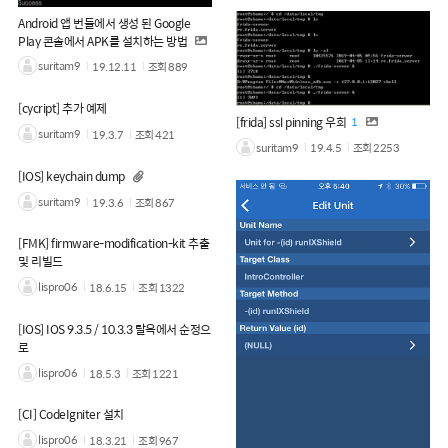
Android 앱 번들에서 생성 된 Google
Play 콘솔에서 APK를 설치하는 방법
suritam9
19.12.11
조회
889
[cycript] 추가 예제
[frida] ssl pinning 우회
1
suritam9
19.3.7
조회
421
suritam9
19.4.5
조회
2253
[IOS] keychain dump
suritam9
19.3.6
조회
867
[FMK] firmware-modification-kit 추출
및 리빌드
lispro06
18.6.15
조회
1322
[IOS] IOS 9.3.5 / 10.3.3 탈옥에서 순정으
로
lispro06
18.5.3
조회
1221
[CI] CodeIgniter 설치
lispro06
18.3.21
조회
967